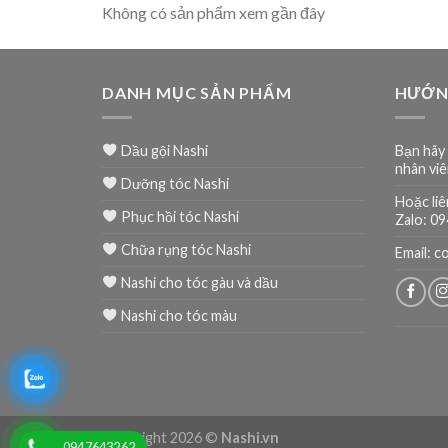
Không có sản phẩm xem gần đây
DANH MỤC SẢN PHẨM
HƯỚN
Dầu gội Nashi
Bạn hãy 
nhân viê
Dưỡng tóc Nashi
Hoặc liê
Phục hồi tóc Nashi
Zalo: 0
Chữa rụng tóc Nashi
Email: 
Nashi cho tóc gàu và dầu
Nashi cho tóc màu
Copyright 2026 ©
Nashi.vn
0947643262