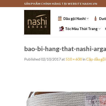
Skip
SẢN PHẨM CHÍNH HÃNG TẠI WEBSITE NASHI.VN
to
content
Dầu gội Nashi
Dưỡ
Tóc Màu Thời Trang
bao-bi-hang-that-nashi-arg
Published
02/10/2017
at
510 × 600
in
Cặp dầu gội