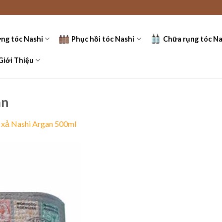
ng tóc Nashi
Phục hồi tóc Nashi
Chữa rụng tóc Na
Giới Thiệu
an
 xả Nashi Argan 500ml