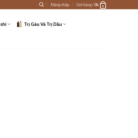
Đăng nhập
Giỏ hàng /
0
k
0
shi
Trị Gàu Và Trị Dầu