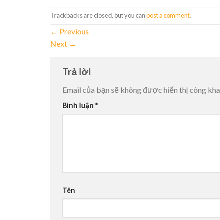
Trackbacks are closed, but you can
post a comment
.
←
Previous
Next
→
Trả lời
Email của bạn sẽ không được hiển thị công kha
Bình luận
*
Tên