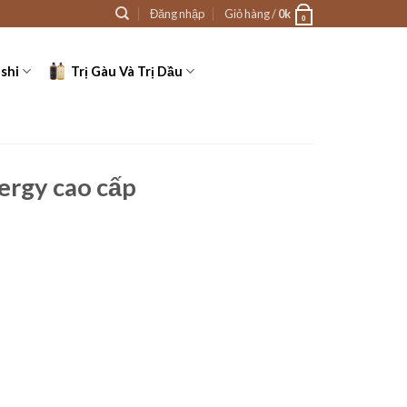
Đăng nhập
Giỏ hàng /
0
k
0
shi
Trị Gàu Và Trị Dầu
nergy cao cấp