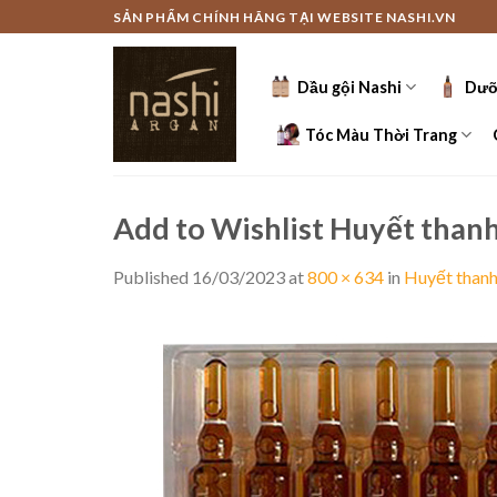
Skip
SẢN PHẨM CHÍNH HÃNG TẠI WEBSITE NASHI.VN
to
content
Dầu gội Nashi
Dưỡ
Tóc Màu Thời Trang
Add to Wishlist Huyết thanh 
Published
16/03/2023
at
800 × 634
in
Huyết thanh 